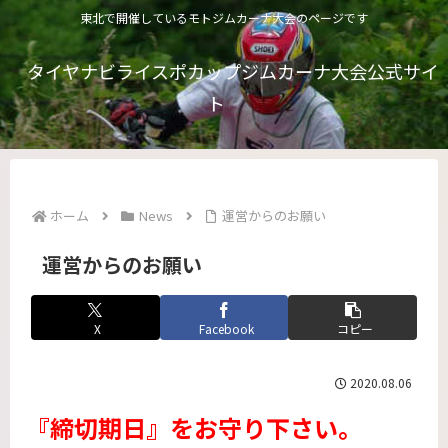
東北で開催しているモトジムカーナ大会のページです
タイヤナビライスポカップジムカーナ大会公式サイ
ト
ホーム
News
運営からのお願い
運営からのお願い
X
Facebook
コピー
2020.08.06
『締切期日』をお守り下さい。