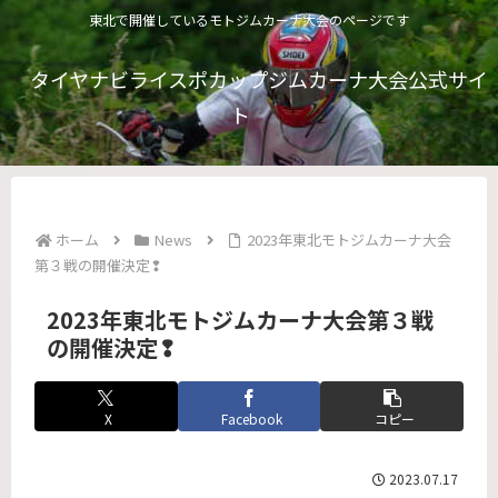
東北で開催しているモトジムカーナ大会のページです
タイヤナビライスポカップジムカーナ大会公式サイ
ト
ホーム
News
2023年東北モトジムカーナ大会
第３戦の開催決定❢
2023年東北モトジムカーナ大会第３戦
の開催決定❢
X
Facebook
コピー
2023.07.17