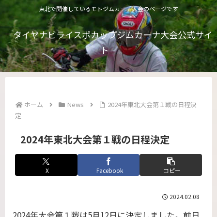
東北で開催しているモトジムカーナ大会のページです
タイヤナビライスポカップジムカーナ大会公式サイ
ト
ホーム
News
2024年東北大会第１戦の日程決
定
2024年東北大会第１戦の日程決定
X
Facebook
コピー
2024.02.08
2024年大会第１戦は5月12日に決定しました。前日